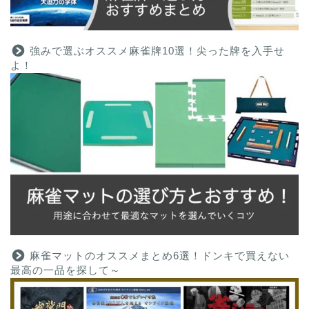
強みで選ぶオススメ麻雀牌10選！尖った牌を入手せ
よ！
麻雀マットのオススメまとめ6選！ドンキで買えない
最高の一品を探して～