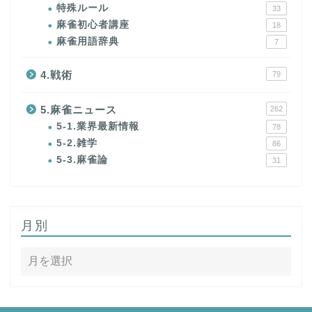
特殊ルール
33
麻雀初心者講座
18
麻雀用語辞典
7
4.戦術
79
5.麻雀ニュース
262
5-1.業界最新情報
78
5-2.雑学
86
5-3.麻雀論
31
月別