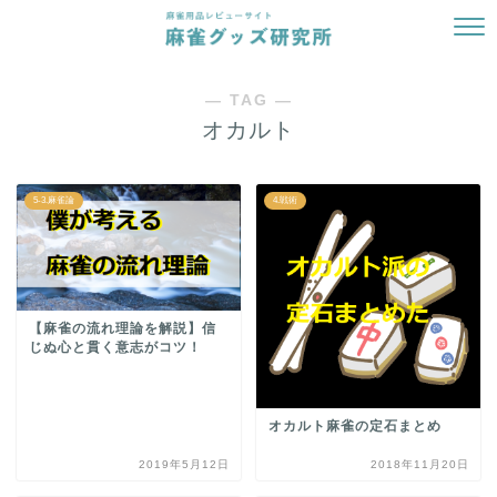
― TAG ―
オカルト
5-3.麻雀論
4.戦術
【麻雀の流れ理論を解説】信
じぬ心と貫く意志がコツ！
オカルト麻雀の定石まとめ
2019年5月12日
2018年11月20日