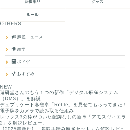
麻雀用品
グッズ
ルール
OTHERS
麻雀ニュース
雑学
ボドゲ
おすすめ
NEW
遊研堂さんのもう１つの新作「デジタル麻雀システム
（DMS）」を解説
デュプリケート麻雀卓「Retile」を見せてもらってきた！
電子牌をカメラで読み取る仕組み
レックス3の枠がついた配牌なしの新卓「アモスヴィエラ
2」を解説レビュー。
【2025年新作】「雀魂手積み麻雀セット」を解説レビュ