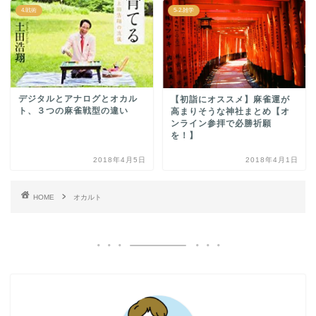
4.戦術
5-2.雑学
デジタルとアナログとオカル
【初詣にオススメ】麻雀運が
ト、３つの麻雀戦型の違い
高まりそうな神社まとめ【オ
ンライン参拝で必勝祈願
を！】
2018年4月5日
2018年4月1日
HOME
オカルト