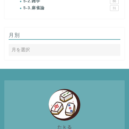
5-2.雑学
86
5-3.麻雀論
31
月別
たｋる