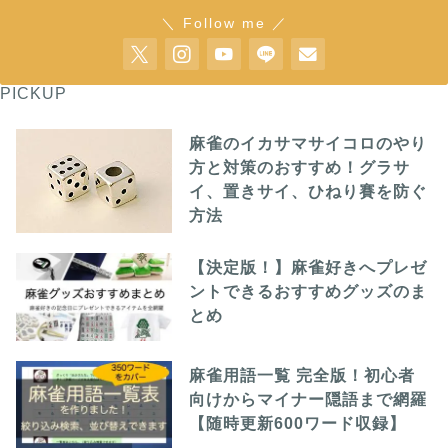
＼ Follow me ／
PICKUP
麻雀のイカサマサイコロのやり
方と対策のおすすめ！グラサ
イ、置きサイ、ひねり賽を防ぐ
方法
【決定版！】麻雀好きへプレゼ
ントできるおすすめグッズのま
とめ
麻雀用語一覧 完全版！初心者
向けからマイナー隠語まで網羅
【随時更新600ワード収録】