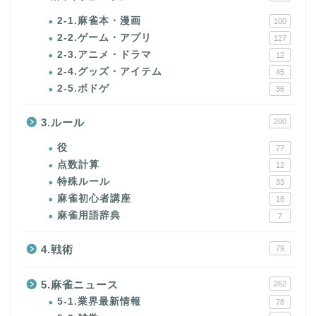
2-1.麻雀本・漫画
100
2-2.ゲーム・アプリ
127
2-3.アニメ・ドラマ
12
2-4.グッズ・アイテム
45
2-5.ボドゲ
36
3.ルール
200
役
77
点数計算
12
特殊ルール
33
麻雀初心者講座
18
麻雀用語辞典
7
4.戦術
79
5.麻雀ニュース
262
5-1.業界最新情報
78