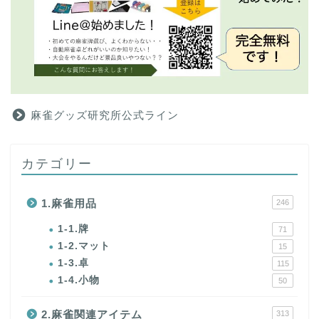
麻雀グッズ研究所公式ライン
カテゴリー
1.麻雀用品
246
1-1.牌
71
1-2.マット
15
1-3.卓
115
1-4.小物
50
2.麻雀関連アイテム
313