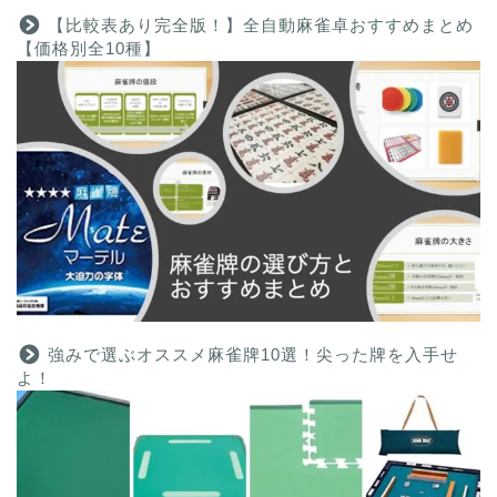
【比較表あり完全版！】全自動麻雀卓おすすめまとめ
【価格別全10種】
強みで選ぶオススメ麻雀牌10選！尖った牌を入手せ
よ！