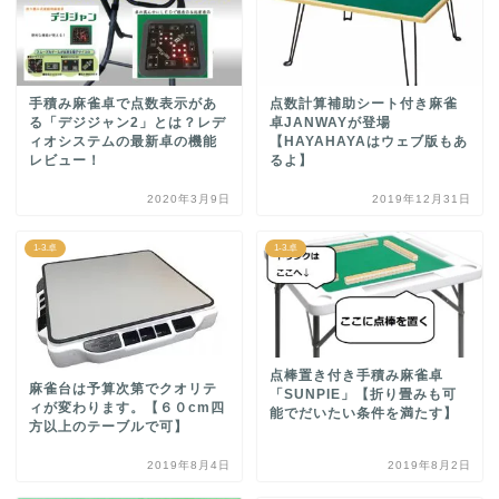
手積み麻雀卓で点数表示があ
点数計算補助シート付き麻雀
る「デジジャン2」とは？レデ
卓JANWAYが登場
ィオシステムの最新卓の機能
【HAYAHAYAはウェブ版もあ
レビュー！
るよ】
2020年3月9日
2019年12月31日
1-3.卓
1-3.卓
点棒置き付き手積み麻雀卓
麻雀台は予算次第でクオリテ
「SUNPIE」【折り畳みも可
ィが変わります。【６０cm四
能でだいたい条件を満たす】
方以上のテーブルで可】
2019年8月4日
2019年8月2日