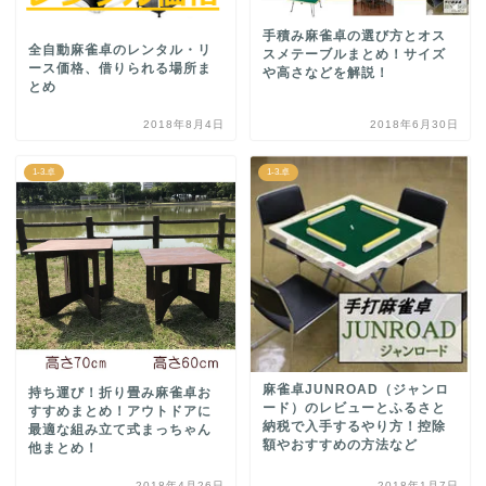
手積み麻雀卓の選び方とオス
全自動麻雀卓のレンタル・リ
スメテーブルまとめ！サイズ
ース価格、借りられる場所ま
や高さなどを解説！
とめ
2018年8月4日
2018年6月30日
1-3.卓
1-3.卓
麻雀卓JUNROAD（ジャンロ
持ち運び！折り畳み麻雀卓お
ード）のレビューとふるさと
すすめまとめ！アウトドアに
納税で入手するやり方！控除
最適な組み立て式まっちゃん
額やおすすめの方法など
他まとめ！
2018年4月26日
2018年1月7日