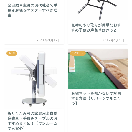
全自動卓主流の現代社会で手
積み麻雀をマスターすべき理
由
点棒のやり取りが簡単なおす
すめ手積み麻雀卓ぽけっと
2019年3月17日
2019年1月5日
1-3.卓
1-2.マット
麻雀マットを敷かないで対局
する方法【リバーシブルこた
つ】
折りたたみ可の家庭用全自動
麻雀卓・手積みテーブルのお
すすめまとめ！【ワンルーム
でも安心】