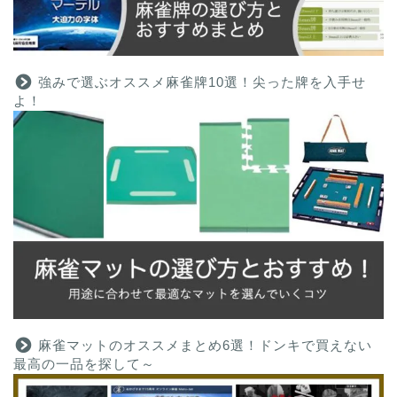
強みで選ぶオススメ麻雀牌10選！尖った牌を入手せ
よ！
麻雀マットのオススメまとめ6選！ドンキで買えない
最高の一品を探して～