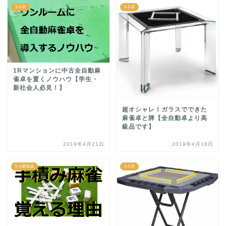
1-3.卓
1-3.卓
1Rマンションに中古全自動麻
雀卓を置くノウハウ【学生・
新社会人必見！】
超オシャレ！ガラスでできた
麻雀卓と牌【全自動卓より高
級品です】
2019年4月21日
2019年4月18日
5-3.麻雀論
1-3.卓