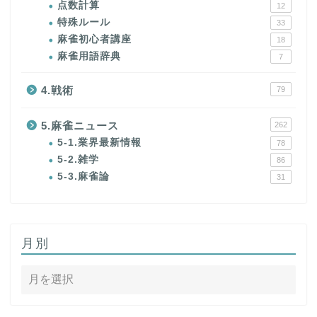
点数計算
12
特殊ルール
33
麻雀初心者講座
18
麻雀用語辞典
7
4.戦術
79
5.麻雀ニュース
262
5-1.業界最新情報
78
5-2.雑学
86
5-3.麻雀論
31
月別