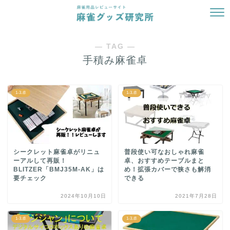
― TAG ―
手積み麻雀卓
1-3.卓
1-3.卓
シークレット麻雀卓がリニュ
普段使い可なおしゃれ麻雀
ーアルして再販！
卓、おすすめテーブルまと
BLITZER「BMJ35M-AK」は
め！拡張カバーで狭さも解消
要チェック
できる
2024年10月10日
2021年7月28日
1-3.卓
1-3.卓