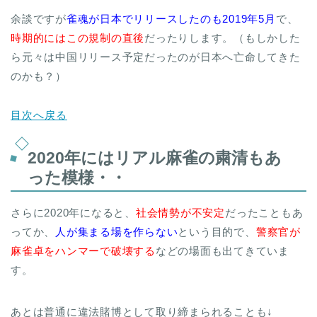
余談ですが
雀魂が日本でリリースしたのも2019年5月
で、
時期的にはこの規制の直後
だったりします。（もしかした
ら元々は中国リリース予定だったのが日本へ亡命してきた
のかも？）
目次へ戻る
2020年にはリアル麻雀の粛清もあ
った模様・・
さらに2020年になると、
社会情勢が不安定
だったこともあ
ってか、
人が集まる場を作らない
という目的で、
警察官が
麻雀卓をハンマーで破壊する
などの場面も出てきていま
す。
あとは普通に違法賭博として取り締まられることも↓