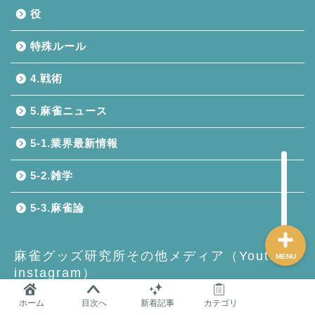
役
麻雀グッズ研究所のサイ
特殊ルール
トマップ
4.戦術
問い合わせ
5.麻雀ニュース
プロフィール
5-1.業界最新情報
おすすめ
5-2.雑学
5-3.麻雀論
麻雀グッズ研究所その他メディア（Youtube,
MENU
instagram）
麻雀グッズ研究所Youtubeチャンネル
ホーム
目次へ
新着記事
カテゴリ