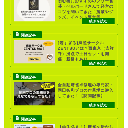
初心者におすすめのフリー雀
荘・ベルバードさんで経営の
コツを聞いてきた！施策やグ
ッズ、イベント運営等
[若すぎる]麻雀サークル
ZENTSUとは？西東京（吉祥
寺）拠点で土日セットを開
催！新橋もあり
全自動麻雀卓修理の専門家・
岡田智和プロの作業場に潜入
してきた！【訪問記事】
【学生必見！】麻雀を活かし