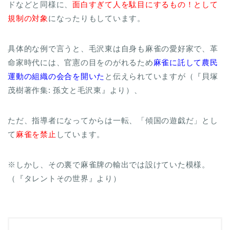
ドなどと同様に、
面白すぎて人を駄目にするもの！として
規制の対象
になったりもしています。
具体的な例で言うと、毛沢東は自身も麻雀の愛好家で、革
命家時代には、官憲の目をのがれるため
麻雀に託して農民
運動の組織の会合を開いた
と伝えられていますが（『貝塚
茂樹著作集: 孫文と毛沢東』より）、
ただ、指導者になってからは一転、「傾国の遊戯だ」とし
て
麻雀を禁止
しています。
※しかし、その裏で麻雀牌の輸出では設けていた模様。
（『タレントその世界』より）