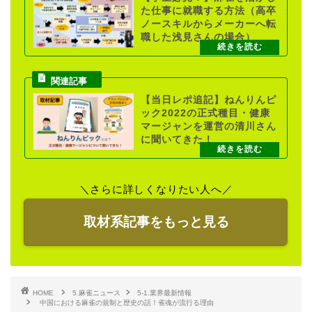
た仕事に就職する方法（高卒
ノースキルからメーカーへ転
職した浅見さんの場合）
【当日レポ追記】ねんりんピ
ック2022の正式種目・健康
マージャンを運営の清川さん
に聞いてきた！
＼さらに詳しくなりたい人へ／
取材系記事をもっと見る
HOME
5.麻雀ニュース
5-1.業界最新情報
中国における麻雀の規制と歴史の話！雀魂が流行る理由