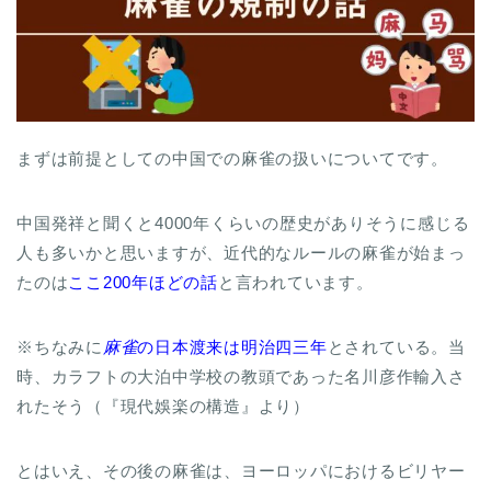
まずは前提としての中国での麻雀の扱いについてです。
中国発祥と聞くと4000年くらいの歴史がありそうに感じる
人も多いかと思いますが、近代的なルールの麻雀が始まっ
たのは
ここ200年ほどの話
と言われています。
※ちなみに
麻雀
の日本渡来は明治四三年
とされている。当
時、カラフトの大泊中学校の教頭であった名川彦作輸入さ
れたそう（『現代娛楽の構造』より）
とはいえ、その後の麻雀は、ヨーロッパにおけるビリヤー