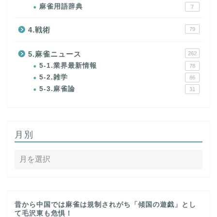
麻雀用語辞典
7
4.戦術
79
5.麻雀ニュース
262
5-1.業界最新情報
78
5-2.雑学
86
5-3.麻雀論
31
月別
昔から中国では麻雀は規制されがち「傾国の遊戯」とし
て毛沢東も危惧！