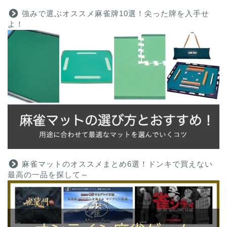
強みで選ぶオススメ麻雀牌10選！尖った牌を入手せ
よ！
麻雀マットのオススメまとめ6選！ドンキで買えない
最高の一品を探して～