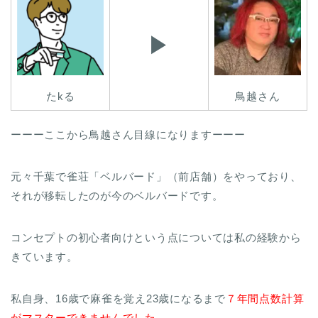
▶︎
たkる
鳥越さん
ーーーここから鳥越さん目線になりますーーー
元々千葉で雀荘「ベルバード」（前店舗）をやっており、
それが移転したのが今のベルバードです。
コンセプトの初心者向けという点については私の経験から
きています。
私自身、16歳で麻雀を覚え23歳になるまで
７年間点数計算
がマスターできませんでした
。