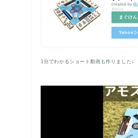
created by
Ri
Amos
まぐけん
Yaho
1分でわかるショート動画も作りました↓