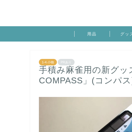
用品
グッ
1-4.小物
PRあり
手積み麻雀用の新グッ
COMPASS」(コンパス