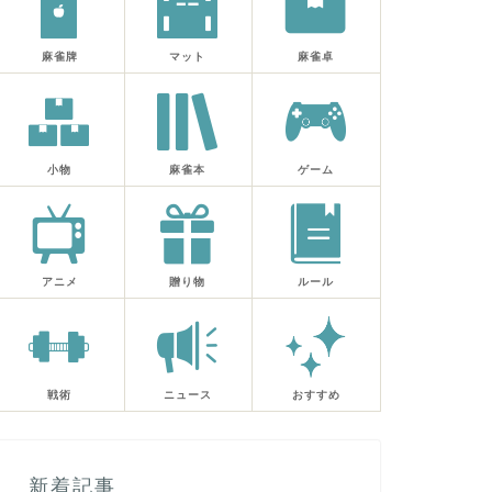
麻雀牌
マット
麻雀卓
小物
麻雀本
ゲーム
アニメ
贈り物
ルール
戦術
ニュース
おすすめ
新着記事