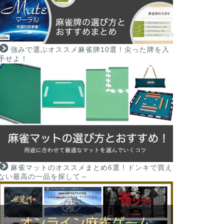
強みで選ぶオススメ麻雀牌10選！尖った牌を入
手せよ！
麻雀マットのオススメまとめ6選！ドンキで買え
ない最高の一品を探して～