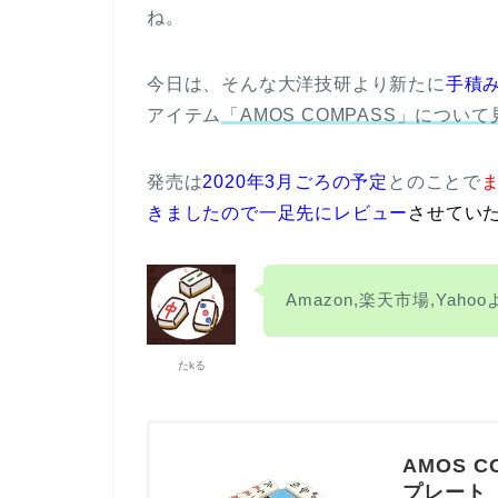
ね。
今日は、そんな大洋技研より新たに
手積
アイテム
「AMOS COMPASS」につい
発売は
2020年3月ごろの予定
とのことで
きましたので一足先にレビュー
させてい
Amazon,楽天市場,Yah
たkる
AMOS 
プレート