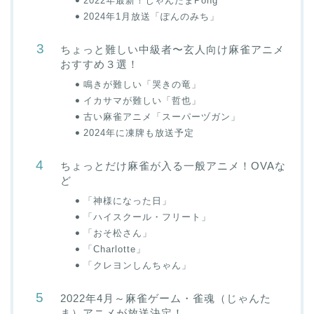
2022年最新！じゃんたまPong
2024年1月放送「ぽんのみち」
ちょっと難しい中級者〜玄人向け麻雀アニメ
おすすめ３選！
鳴きが難しい「哭きの竜」
イカサマが難しい「哲也」
古い麻雀アニメ「スーパーヅガン」
2024年に凍牌も放送予定
ちょっとだけ麻雀が入る一般アニメ！OVAな
ど
「神様になった日」
「ハイスクール・フリート」
「おそ松さん」
「Charlotte」
「クレヨンしんちゃん」
2022年4月～麻雀ゲーム・雀魂（じゃんた
ま）アニメが放送決定！