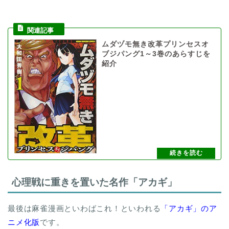
ムダヅモ無き改革プリンセスオ
ブジパング1～3巻のあらすじを
紹介
心理戦に重きを置いた名作「アカギ」
最後は麻雀漫画といわばこれ！といわれる
「アカギ」のア
ニメ化版
です。