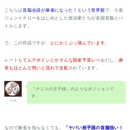
こちらは
首脳会談が麻雀になった！という世界観
で、小泉
ジュンイチローをはじめとした政治家たちが各国首脳とバ
トルします。
で、この作品ですが、
とにかくぶっ飛んでいます
。
レートも
てんテポドンとかそんな国家予算レベル
だし、
麻
雀もほとんど勢いと流れで支配
されています。
『テニスの王子様』のようなポジションで
す。
たkる
なので麻雀を知らなくても、
「ヤバい相手国の首脳強い！