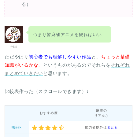
る）
つまり皆麻雀アニメを観ればいい！
たkる
ただやはり
初心者でも理解しやすい作品
と、
ちょっと基礎
知識がいるかな
、というものがあるのでそれらを
それぞれ
まとめていきたい
と思います。
比較表作った（スクロールできます）↓
麻雀の
おすすめ度
リアルさ
咲saki
能力者以外は
まとも