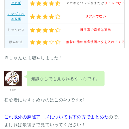
アカギ
アカギとワシズさまだけ
リアルでない
ムダヅモな
リアルでない
き改革
じゃんたま
日常系で麻雀は適当
ぽんの道
無駄に他の麻雀漫画ネタを入れてくる
※じゃんたま増やしました！
知識なしでも見られるやつらです。
たkる
初心者におすすめなのはこの4つですが
これ以外の麻雀アニメについても下の方でまとめた
ので、
よければ最後まで見ていってください！