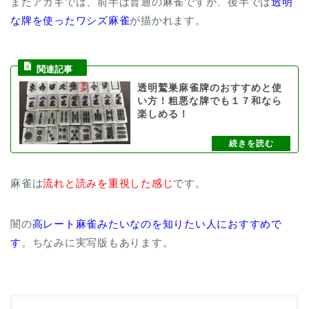
またアカギでは、前半は普通の麻雀ですが、後半では
透明
な牌を使ったワシズ麻雀
が描かれます。
透明鷲巣麻雀牌のおすすめと使
い方！粗悪な牌でも１７和なら
楽しめる！
麻雀は
流れと読みを重視した感じ
です。
闇の
高レート麻雀みたいなのを知りたい人におすすめで
す
。ちなみに実写版もあります。