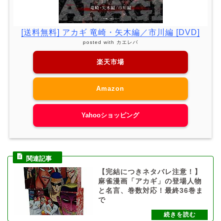
[送料無料] アカギ 竜崎・矢木編／市川編 [DVD]
posted with
カエレバ
楽天市場
Amazon
Yahooショッピング
【完結につきネタバレ注意！】
麻雀漫画「アカギ」の登場人物
と名言、巻数対応！最終36巻ま
で