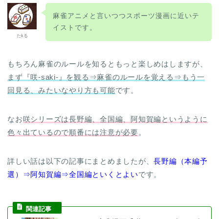
麻雀アニメと言いつつスポーツ漫画に近いテ
イストです。
たkる
もちろん麻雀のルールを知るともっと楽しめはしますが、
まず『咲-saki-』を観る⇒麻雀のルールを覚える⇒もう一
回見る、みたいなやり方も可能
です。
なお
咲シリーズは長野編、全国編、阿知賀編というように
色々出ているので順番には注意が必要
。
詳しい話は以下の記事にまとめましたが、
長野編（本編予
選）⇒阿知賀編⇒全国編といくとよい
です。