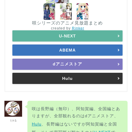
咲シリーズのアニメ見放題まとめ
created by
Rinker
U-NEXT
ABEMA
dアニメストア
Hulu
咲は長野編（無印）、阿知賀編、全国編とあ
りますが、全部観れるのはdアニメストア、
たkる
Hulu
、
長野編はないですが阿知賀編と全国