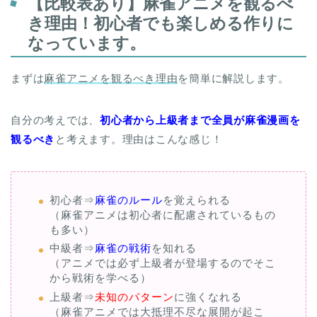
【比較表あり】麻雀アニメを観るべ
き理由！初心者でも楽しめる作りに
なっています。
まずは
麻雀アニメを観るべき理由
を簡単に解説します。
自分の考えでは、
初心者から上級者まで全員が麻雀漫画を
観るべき
と考えます。理由はこんな感じ！
初心者⇒
麻雀のルール
を覚えられる
（麻雀アニメは初心者に配慮されているもの
も多い）
中級者⇒
麻雀の戦術
を知れる
（アニメでは必ず上級者が登場するのでそこ
から戦術を学べる）
上級者⇒
未知のパターン
に強くなれる
（麻雀アニメでは大抵理不尽な展開が起こ