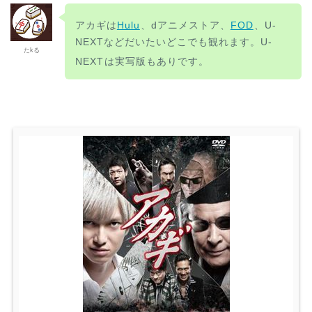
アカギは
Hulu
、dアニメストア、
FOD
、U-
NEXTなどだいたいどこでも観れます。U-
たkる
NEXT
は実写版もありです。