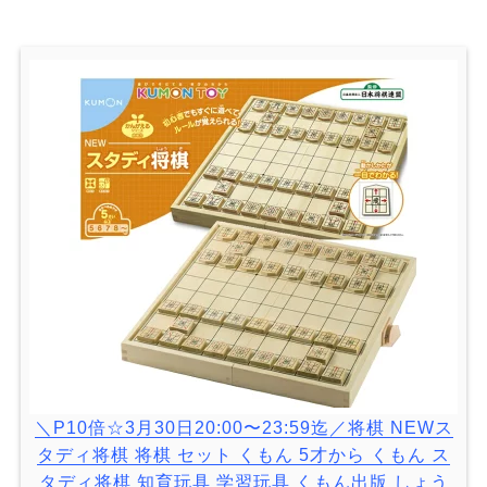
＼P10倍☆3月30日20:00〜23:59迄／将棋 NEWス
タディ将棋 将棋 セット くもん 5才から くもん ス
タディ将棋 知育玩具 学習玩具 くもん出版 しょう