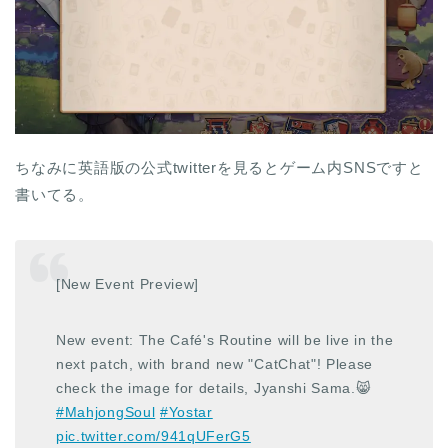
ちなみに英語版の公式twitterを見るとゲーム内SNSですと
書いてる。
[New Event Preview]
New event: The Café's Routine will be live in the
next patch, with brand new "CatChat"! Please
check the image for details, Jyanshi Sama.😸
#MahjongSoul
#Yostar
pic.twitter.com/941qUFerG5