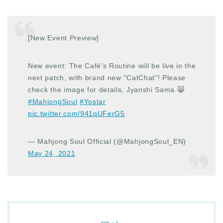
[New Event Preview]
New event: The Café's Routine will be live in the
next patch, with brand new "CatChat"! Please
check the image for details, Jyanshi Sama.😸
#MahjongSoul
#Yostar
pic.twitter.com/941qUFerG5
— Mahjong Soul Official (@MahjongSoul_EN)
May 24, 2021