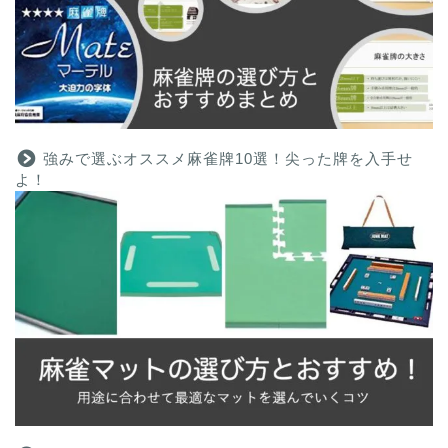
強みで選ぶオススメ麻雀牌10選！尖った牌を入手せ
よ！