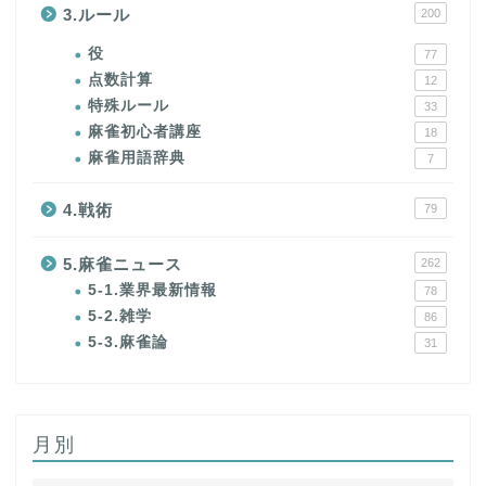
3.ルール
200
役
77
点数計算
12
特殊ルール
33
麻雀初心者講座
18
麻雀用語辞典
7
4.戦術
79
5.麻雀ニュース
262
5-1.業界最新情報
78
5-2.雑学
86
5-3.麻雀論
31
月別