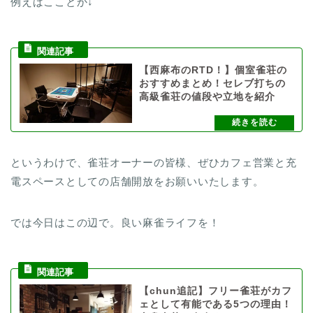
例えばこことか↓
【西麻布のRTD！】個室雀荘の
おすすめまとめ！セレブ打ちの
高級雀荘の値段や立地を紹介
というわけで、雀荘オーナーの皆様、ぜひカフェ営業と充
電スペースとしての店舗開放をお願いいたします。
では今日はこの辺で。良い麻雀ライフを！
【chun追記】フリー雀荘がカフ
ェとして有能である5つの理由！