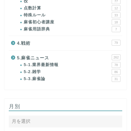
役
77
点数計算
12
特殊ルール
33
麻雀初心者講座
18
麻雀用語辞典
7
4.戦術
79
5.麻雀ニュース
262
5-1.業界最新情報
78
5-2.雑学
86
5-3.麻雀論
31
月別