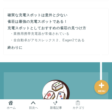
麻雀グッズ研究所のサイ
確実な充電スポットは意外と少ない
トマップ
雀荘は最強の充電スポットである！
充電スポットとしておすすめの雀荘の見つけ方
業務用携帯充電器が常備されている
問い合わせ
全自動卓がアモスレックス２、Eager2である
終わりに
プロフィール
おすすめ
MENU
ホーム
目次へ
新着記事
カテゴリ