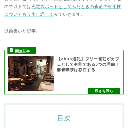
ので以下では
充電スポットとしてみたときの雀荘の有用性
についてもう少し詳しく
みていきます。
以前書いた記事↓
【chun追記】フリー雀荘がカフ
ェとして有能である5つの理由！
麻雀喫茶は存在する
目次