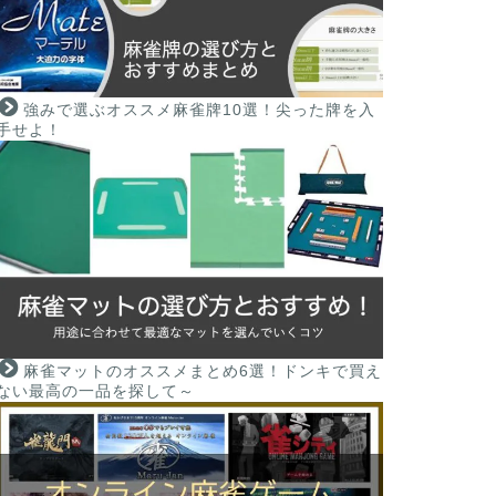
強みで選ぶオススメ麻雀牌10選！尖った牌を入
手せよ！
麻雀マットのオススメまとめ6選！ドンキで買え
ない最高の一品を探して～