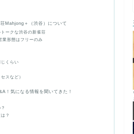
雀荘Mahjong＋（渋谷）について
ルトークな渋谷の新雀荘
！営業形態はフリーのみ
同じくらい
クセスなど）
g＋のQ&A！気になる情報を聞いてきた！
の？
定は？