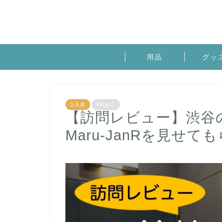
用品
グッ
1-3.卓
PRあり
【訪問レビュー】渋谷の雀
Maru-JanRを見せ