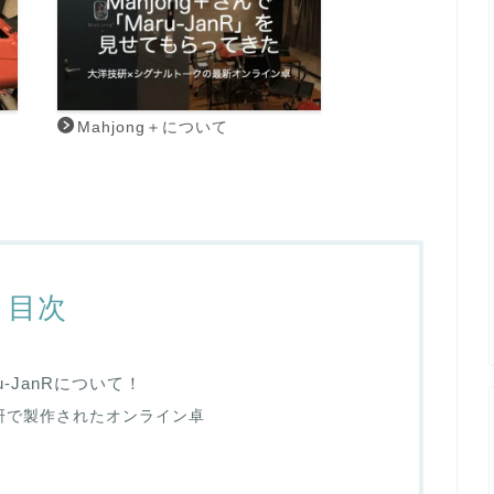
Mahjong＋について
目次
-JanRについて！
洋技研で製作されたオンライン卓