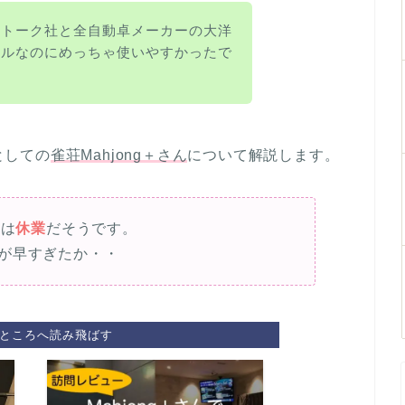
ルトーク社と全自動卓メーカーの大洋
タルなのにめっちゃ使いやすかったで
としての
雀荘
Mahjong＋
さん
について解説します。
)は
休業
だそうです。
が早すぎたか・・
ところへ読み飛ばす