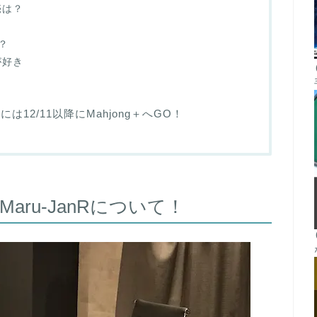
売は？
は？
が好き
には12/11以降にMahjong＋へGO！
ru-JanR
について！