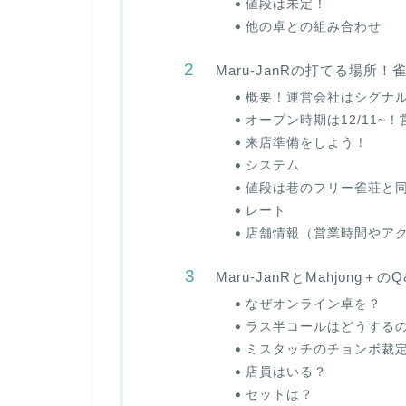
値段は未定！
他の卓との組み合わせ
Maru-JanRの打てる場所！
概要！運営会社はシグナ
オープン時期は12/11~
来店準備をしよう！
システム
値段は巷のフリー雀荘と
レート
店舗情報（営業時間やア
Maru-JanRとMahjon
なぜオンライン卓を？
ラス半コールはどうする
ミスタッチのチョンボ裁
店員はいる？
セットは？