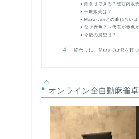
飲食はできる？雀荘内販
一般販売は？
Maru-Janとの兼ね合い
なぜ赤色？→代表が赤色
今後の展望は？
終わりに。Maru-JanRを打つ
オンライン全自動麻雀卓Ma