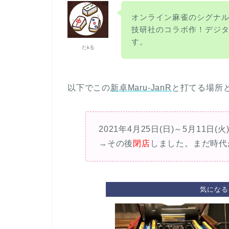
オンライン麻雀のシグナ
技研社のコラボ作！
デジ
す。
たkる
以下でこの
新卓Maru-JanR
と打てる場所
2021年4月25日(日)～5月11日(火
→その後
閉店
しました。まだ時代
気になる