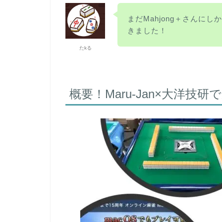
まだMahjong＋さんに
きました！
たkる
概要！Maru-Jan×大洋