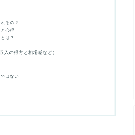
かれるの？
とと心得
ことは？
収入の得方と相場感など）
りではない