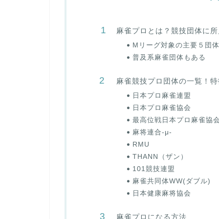
麻雀プロとは？競技団体に所
Mリーグ対象の主要５団
普及系麻雀団体もある
麻雀競技プロ団体の一覧！特
日本プロ麻雀連盟
日本プロ麻雀協会
最高位戦日本プロ麻雀協
麻将連合-μ-
RMU
THANN（ザン）
101競技連盟
麻雀共同体WW(ダブル)
日本健康麻将協会
麻雀プロになる方法