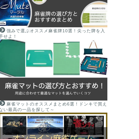
強みで選ぶオススメ麻雀牌10選！尖った牌を入
手せよ！
麻雀マットのオススメまとめ6選！ドンキで買え
ない最高の一品を探して～