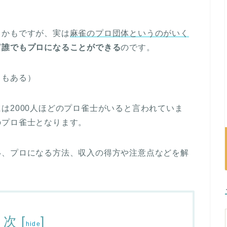
るかもですが、実は
麻雀のプロ団体というのがいく
ば
誰でもプロになることができる
のです。
ともある）
は2000人ほどのプロ雀士がいると言われていま
のプロ雀士となります。
い、プロになる方法、収入の得方や注意点などを解
目次
[
]
hide