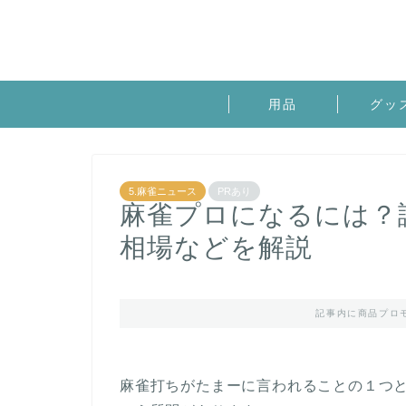
用品
グッ
5.麻雀ニュース
PRあり
麻雀プロになるには？
相場などを解説
記事内に商品プロ
麻雀打ちがたまーに言われることの１つ