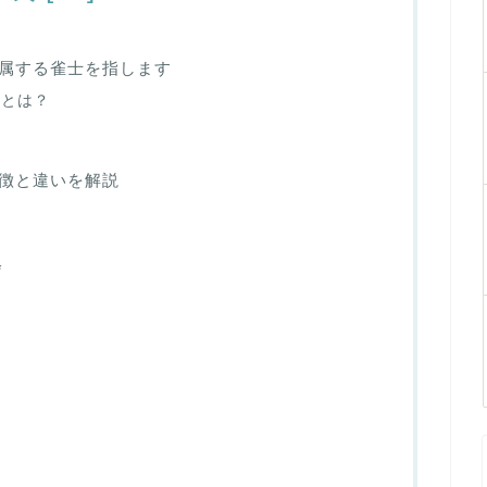
属する雀士を指します
体とは？
徴と違いを解説
会