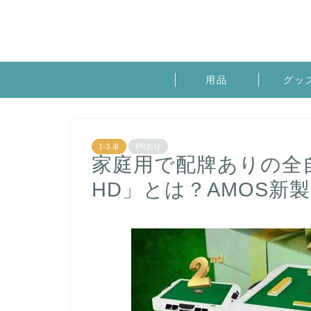
用品
グッ
1-3.卓
PRあり
家庭用で配牌ありの全自動
HD」とは？AMOS新