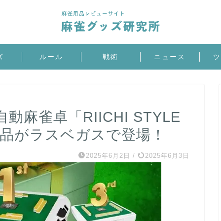
ズ
ルール
戦術
ニュース
ツ
麻雀卓「RIICHI STYLE
製品がラスベガスで登場！
2025年6月2日
/
2025年6月3日