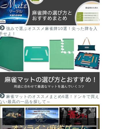
強みで選ぶオススメ麻雀牌10選！尖った牌を入
手せよ！
麻雀マットのオススメまとめ6選！ドンキで買え
ない最高の一品を探して～