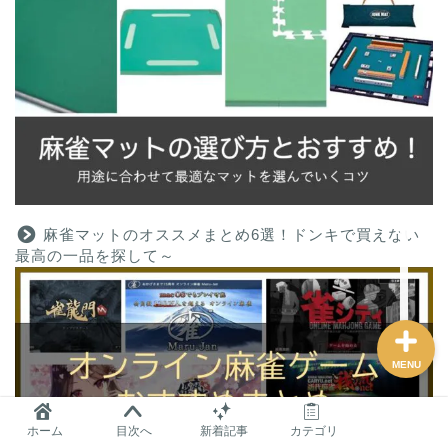
麻雀グッズ研究所のサイ
トマップ
問い合わせ
プロフィール
麻雀マットのオススメまとめ6選！ドンキで買えない
おすすめ
最高の一品を探して～
MENU
ホーム
目次へ
新着記事
カテゴリ