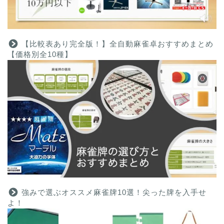
【比較表あり完全版！】全自動麻雀卓おすすめまとめ
【価格別全10種】
強みで選ぶオススメ麻雀牌10選！尖った牌を入手せ
よ！