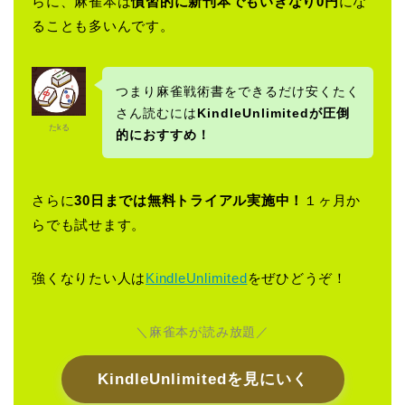
らに、麻雀本は
慣習的に新刊本でもいきなり0円
にな
ることも多いんです。
つまり麻雀戦術書をできるだけ安くたく
さん読むには
KindleUnlimitedが圧倒
たkる
的におすすめ！
さらに
30日までは無料トライアル実施中！
１ヶ月か
らでも試せます。
強くなりたい人は
KindleUnlimited
をぜひどうぞ！
＼麻雀本が読み放題／
KindleUnlimitedを見にいく