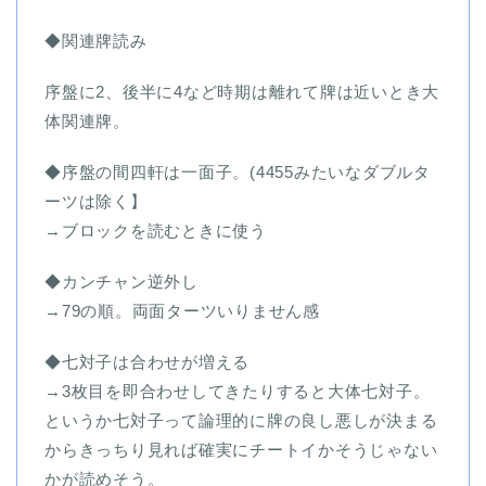
◆関連牌読み
序盤に
2
、後半に
4
など時期は離れて牌は近いとき大
体関連牌。
◆序盤の間四軒は一面子。
(4455
みたいなダブルタ
ーツは除く
】
→ブロックを読むときに使う
◆カンチャン逆外し
→79
の順。両面ターツいりません感
◆七対子は合わせが増える
→3枚目を即合わせしてきたりすると大体七対子。
というか七対子って論理的に牌の良し悪しが決まる
からきっちり見れば確実にチートイかそうじゃない
かが読めそう。