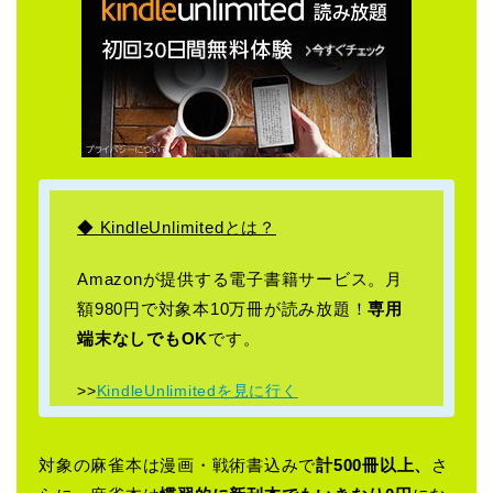
◆ KindleUnlimitedとは？
Amazonが提供する電子書籍サービス。月
額980円で対象本10万冊が読み放題！
専用
端末なしでもOK
です。
>>
KindleUnlimitedを見に行く
対象の麻雀本は漫画・戦術書込みで
計500冊以上、
さ