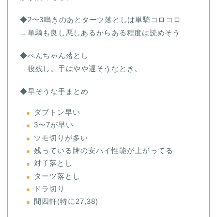
◆
2
〜
3
鳴きのあとターツ落としは単騎コロコロ
→単騎も良し悪しあるからある程度は読めそう
◆ぺんちゃん落とし
→
役残し。手はやや遅そうなとき。
◆早そうな手まとめ
ダブトン早い
3
〜
7
が早い
ツモ切りが多い
残っている牌の安パイ性能が上がってる
対子落とし
ターツ落とし
ドラ切り
間四軒
(
特に
27,38)