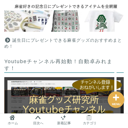
麻雀グッズ研究所のサイ
トマップ
問い合わせ
誕生日にプレゼントできる麻雀グッズのおすすめまと
め！
プロフィール
Youtubeチャンネル再始動！自動卓みれま
す！
おすすめ
MENU
ホーム
目次へ
新着記事
カテゴリ