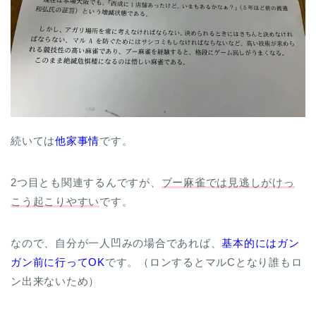
続いては
他家事情
です。
2つ目とも関連するんですが、
ブー麻雀では見逃しがけっ
こう起こりやすい
です。
なので、自分が一人凹みの場合であれば、
基本的にはガン
ガン前に行ってOK
です。（ロンするとマルCとなり誰もロ
ン出来ないため）