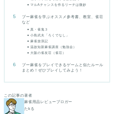
マルAチャンスを作るリーチは微妙
ブー麻雀を学ぶオススメ参考書、教室、雀荘
など
真・雀鬼３
小島武夫「ろくでなし」
麻雀放浪記
温故知新麻雀講座（勉強会）
大阪の雀友荘（雀荘）
ブー麻雀をプレイできるゲームと似たルール
まとめ！ぜひプレイしてみよう！
この記事の著者
麻雀用品レビューブロガー
たkる