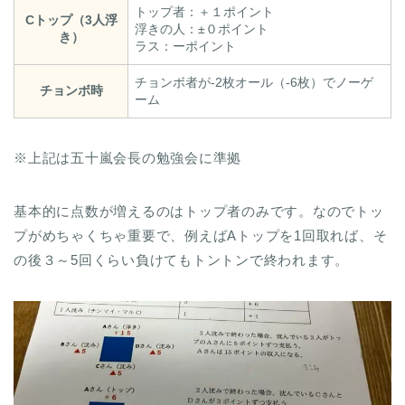
トップ者：＋１ポイント
Cトップ（3人浮
浮きの人：±０ポイント
き）
ラス：ーポイント
チョンボ者が-2枚オール（-6枚）でノーゲ
チョンボ時
ーム
※上記は五十嵐会長の勉強会に準拠
基本的に点数が増えるのはトップ者のみです。なのでトッ
プがめちゃくちゃ重要で、例えばAトップを1回取れば、そ
の後３～5回くらい負けてもトントンで終われます。