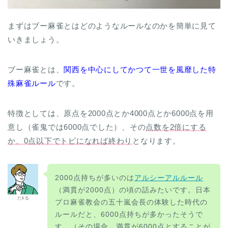
まずはブー麻雀とはどのようなルールなのかを簡単に見て
いきましょう。
ブー麻雀とは、
関西を中心にしてかつて一世を風靡した特
殊麻雀ルール
です。
特徴としては、原点を2000点とか4000点とか6000点を用
意し（雀鬼では6000点でした）、その
点数を2倍にする
か、0点以下でトビになれば終わり
となります。
2000点持ちが多いのは
アルシーアルルール
（満貫が2000点）の頃の話みたいです。日本
たkる
プロ麻雀教会の五十嵐会長の体験した時代の
ルールだと、6000点持ちが多かったそうで
す。（その場合、満貫が6000点とすることが