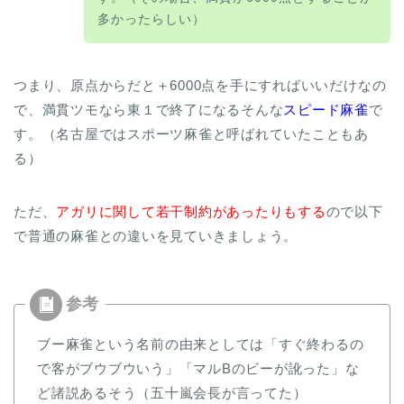
多かったらしい）
つまり、原点からだと＋6000点を手にすればいいだけなの
で、満貫ツモなら東１で終了になるそんな
スピード麻雀
で
す。（名古屋ではスポーツ麻雀と呼ばれていたこともあ
る）
ただ、
アガリに関して若干制約があったりもする
ので以下
で普通の麻雀との違いを見ていきましょう。
ブー麻雀という名前の由来としては「すぐ終わるの
で客がブウブウいう」「マルBのビーが訛った」な
ど諸説あるそう（五十嵐会長が言ってた）