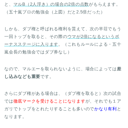
と、
マルB（2人浮き）の場合の2倍の点数
がもらえます。
（五十嵐プロの勉強会（上図）だと2.5倍だった）
しかも、ダブ権と呼ばれる権利を貰えて、次の半荘でもう
一回トップを取ると、その際の
ウマが2倍になるというボ
ーナスステージに入ります
。（これもルールによる・五十
嵐会長の勉強会ではダブ券なし）
なので、マルエーを取られないように、場合によっては
差
し込みなども重要
です。
さらにダブ権がある場合は、（ダブ権を取ると）次の試合
では
徹底マークを受けることになります
が、それでも１ア
ガリでトップをとれたりすることも多いので
かなり有利
と
なります。