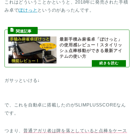
これはどういうことかというと、2018年に発売された手積
み卓で
ぽけっと
というのがあったんです。
最新手積み麻雀卓「ぽけっと」
の使用感レビュー！スタイリッ
シュ点棒移動ができる最新アイ
テムの使い方
ガサッといける↓
で、これを自動卓に搭載したのがSLIMPLUSSCOREなん
です。
つまり、
普通アガリ者は牌を落としていると点棒をケース