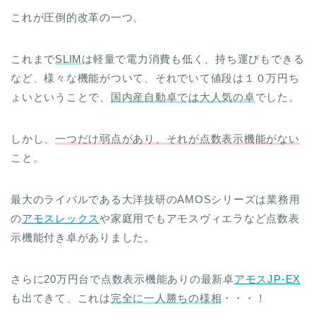
これが圧倒的改革の一つ。
これまで
SLIM
は軽量で電力消費も低く、持ち運びもできる
など、様々な機能がついて、それでいて値段は１０万円ち
ょいということで、
国内産自動卓では大人気の卓
でした。
しかし、
一つだけ弱点があり、それが点数表示機能がない
こと。
最大のライバルである大洋技研のAMOSシリーズは業務用
の
アモスレックス
や家庭用でもアモスヴィエラなど点数表
示機能付き卓がありました。
さらに20万円台で点数表示機能ありの最新卓
アモスJP-EX
も出てきて、これは
完全に一人勝ちの様相
・・・！