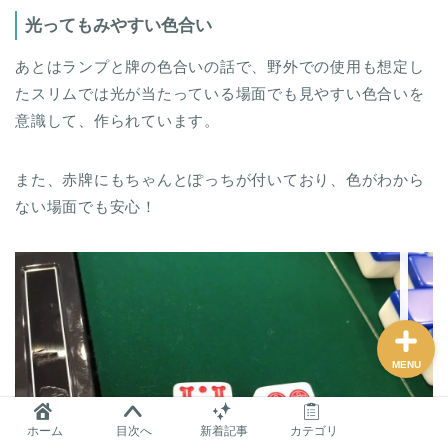
光ってもみやすい色合い
麻雀グッズ研究所のサイ
あとはランプと牌の色合いの話で、野外での使用も想定し
トマップ
たスリムでは光が当たっている場面でも見やすい色合いを
意識して、作られています。
問い合わせ
また、赤牌にもちゃんとぽっちが付いており、色がわから
プロフィール
ない場面でも安心！
おすすめ
MENU
ホーム
目次へ
新着記事
カテゴリ