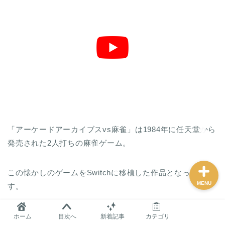
麻雀グッズ研究所のサイ
トマップ
問い合わせ
プロフィール
おすすめ
「アーケードアーカイブスvs麻雀」は1984年に任天堂から
発売された2人打ちの麻雀ゲーム。
この懐かしのゲームをSwitchに移植した作品となっていま
MENU
す。
ホーム
目次へ
新着記事
カテゴリ
内容としては、CPU向けの1人プレイと、友人との2人プレ