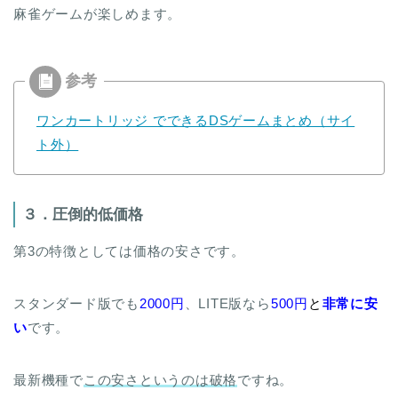
麻雀ゲームが楽しめます。
ワンカートリッジ でできるDSゲームまとめ（サイ
ト外）
３．圧倒的低価格
第3の特徴としては価格の安さです。
スタンダード版でも
2000円
、LITE版なら
500円
と
非常に安
い
です。
最新機種で
この安さというのは破格
ですね。