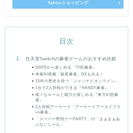
Yahooショッピング
目次
任天堂Switchの麻雀ゲームのおすすめ比較
500円から楽しめる「THE麻雀」
本格AI搭載「銀星麻雀」DXも出る！
15年の歴史を持つ「ジャンナビオンライン」
1台で2人対戦ができる『HANDY麻雀』
様々なルールと能力が楽しめる『東方幻想麻
雀』
2人対戦アーケード「アーケードアーカイブス
vs麻雀」
「スーパー野田ゲーPARTY」の「まぁまぁあ
ぶないじゃん」