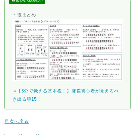
・役まとめ
➔
【5分で覚える基本役！】麻雀初心者が覚えるべ
き出る順15！
目次へ戻る