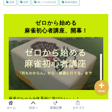
役満
役牌
鳴いてもOKな役
麻雀役解説
麻雀グッズ研究所のサイ
トマップ
ゼロから始める
麻雀初心者講座、開幕！
問い合わせ
プロフィール
おすすめ
MENU
麻雀のルールを体系的に学びたい・・！
ホーム
目次へ
新着記事
カテゴリ