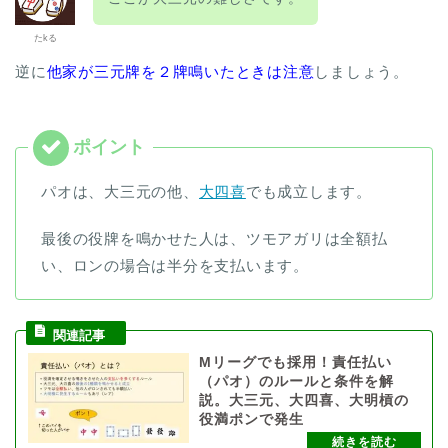
たkる
逆に
他家が三元牌を２牌鳴いたときは注意
しましょう。
パオは、大三元の他、
大四喜
でも成立します。
最後の役牌を鳴かせた人は、ツモアガリは全額払
い、ロンの場合は半分を支払います。
Mリーグでも採用！責任払い
（パオ）のルールと条件を解
説。大三元、大四喜、大明槓の
役満ポンで発生