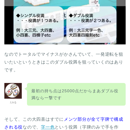
なのでトータルでマイナスがかさんでいて、一発逆転を狙
いたいというときはこのダブル役満を狙っていくのはあり
です。
最初の持ち点は25000点だからまあダブル役
満なら一撃です
たkる
そして、この大四喜はすでに
メンツ部分が全て字牌で構成
される役
なので、
字一色
という役満（字牌のみで手を作