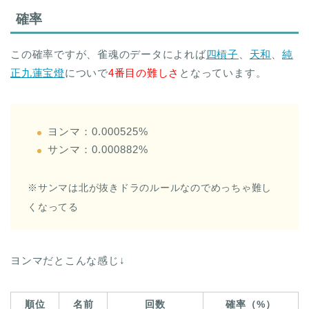
確率
この確率ですが、雀魂のデータによれば
四槓子
、
天和
、
純
正九蓮宝燈
についで
4番目の難しさ
となっています。
ヨンマ：0.000525%
サンマ：0.000882%
※サンマは北が抜きドラのルールなのでめっちゃ難し
くなってる
ヨンマだとこんな感じ↓
順位
名前
回数
確率（%）