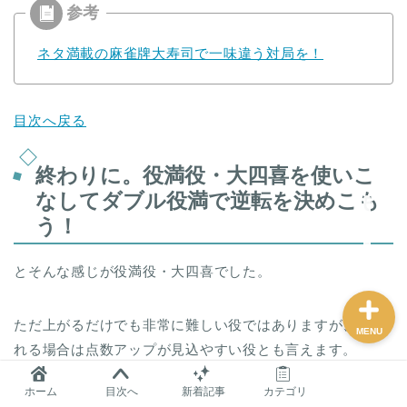
ネタ満載の麻雀牌大寿司で一味違う対局を！
麻雀グッズ研究所のサイ
トマップ
目次へ戻る
問い合わせ
終わりに。役満役・大四喜を使いこ
プロフィール
なしてダブル役満で逆転を決めこも
う！
おすすめ
とそんな感じが役満役・大四喜でした。
ただ上がるだけでも非常に難しい役ではありますが、上が
MENU
れる場合は点数アップが見込やすい役とも言えます。
ホーム
目次へ
新着記事
カテゴリ
ぜひ冷静に場を見極めて最大得点を目指して行きましょ