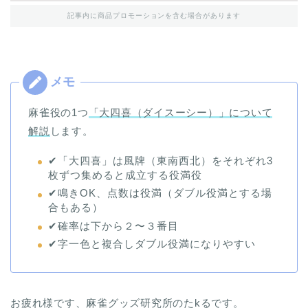
記事内に商品プロモーションを含む場合があります
麻雀役の1つ
「大四喜（ダイスーシー）」について
解説
します。
✔︎「大四喜」は風牌（東南西北）をそれぞれ3
枚ずつ集めると成立する役満役
✔︎鳴きOK、点数は役満（ダブル役満とする場
合もある）
✔︎確率は下から２〜３番目
✔︎字一色と複合しダブル役満になりやすい
お疲れ様です、麻雀グッズ研究所のたkるです。