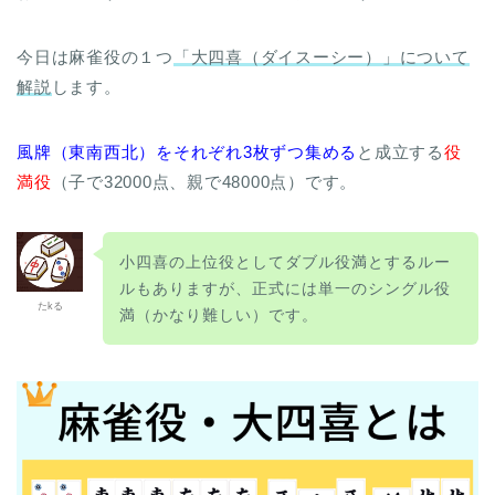
今日は麻雀役の１つ
「大四喜（ダイスーシー）」について
解説
します。
風牌（東南西北）をそれぞれ3枚ずつ集める
と成立する
役
満役
（子で32000点、親で48000点）です。
小四喜の上位役としてダブル役満とするルー
ルもありますが、正式には単一のシングル役
たkる
満（かなり難しい）です。