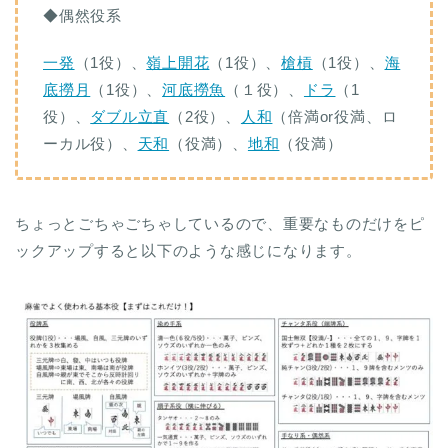
◆偶然役系
一発
（1役）、
嶺上開花
（1役）、
槍槓
（1役）、
海
底撈月
（1役）、
河底撈魚
（１役）、
ドラ
（1
役）、
ダブル立直
（2役）、
人和
（倍満or役満、ロ
ーカル役）、
天和
（役満）、
地和
（役満）
ちょっとごちゃごちゃしているので、重要なものだけをピ
ックアップすると以下のような感じになります。