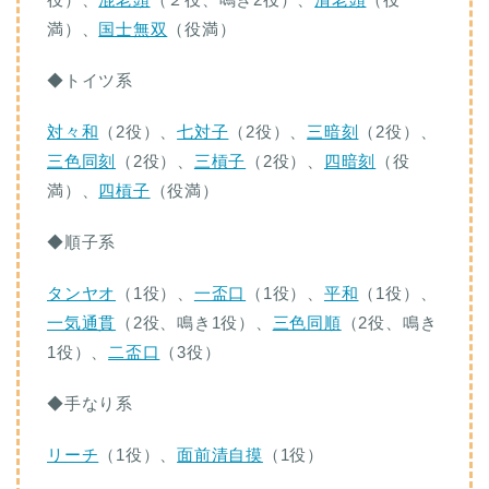
満）、
国士無双
（役満）
◆トイツ系
対々和
（2役）、
七対子
（2役）、
三暗刻
（2役）、
三色同刻
（2役）、
三槓子
（2役）、
四暗刻
（役
満）、
四槓子
（役満）
◆順子系
タンヤオ
（1役）、
一盃口
（1役）、
平和
（1役）、
一気通貫
（2役、鳴き1役）、
三色同順
（2役、鳴き
1役）、
二盃口
（3役）
◆手なり系
リーチ
（1役）、
面前清自摸
（1役）