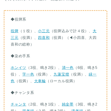
◆役牌系
役牌
（１役）、
小三元
（役牌込みで計４役）、
大
三元
（役満）、
四喜和
（役満）（◀︎小四喜、大四
喜和の総称）
◆染め手系
ホンイツ
（3役、鳴き2役）、
清一色
（6役、鳴き5
役）、
字一色
（役満）、
九蓮宝燈
（役満）、
緑一
色
（役満）、
大車輪
（ローカル役満）
◆チャンタ系
チャンタ
（2役、鳴き1役）、
純全帯
（3役、鳴き2
役）、
混老頭
（２役、鳴き2役）、
清老頭
（役