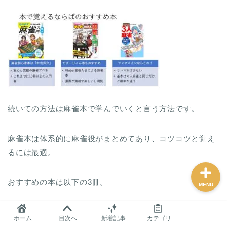
麻雀グッズ研究所のサイ
トマップ
問い合わせ
プロフィール
続いての方法は麻雀本で学んでいくと言う方法です。
おすすめ
麻雀本は体系的に麻雀役がまとめてあり、コツコツと覚え
るには最適。
おすすめの本は以下の3冊。
MENU
ホーム
目次へ
新着記事
カテゴリ
井出洋介の麻雀本