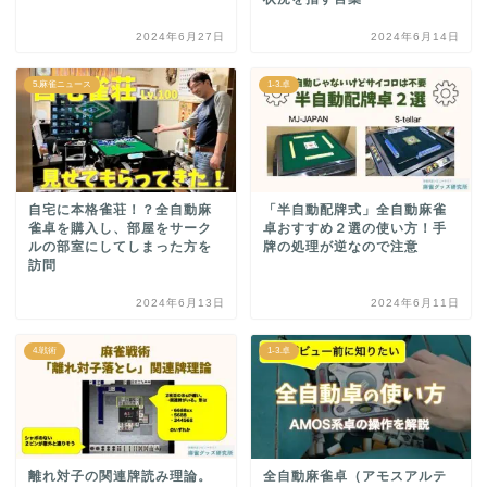
2024年6月27日
2024年6月14日
5.麻雀ニュース
1-3.卓
自宅に本格雀荘！？全自動麻
「半自動配牌式」全自動麻雀
雀卓を購入し、部屋をサーク
卓おすすめ２選の使い方！手
ルの部室にしてしまった方を
牌の処理が逆なので注意
訪問
2024年6月13日
2024年6月11日
4.戦術
1-3.卓
離れ対子の関連牌読み理論。
全自動麻雀卓（アモスアルテ