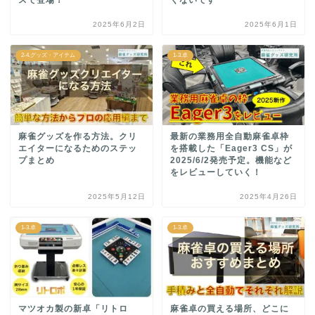
スで登場！
くないです
2025年6月2日
2025年6月1日
2-4.グッズ・アイテム
1-3.卓
麻雀グッズを作る方法。クリ
最新の業務用全自動麻雀卓枠
エイターになるためのステッ
を搭載した「Eager3 CS」が
プまとめ
2025/6/2発売予定。機能など
をレビューしていく！
2025年5月12日
2025年4月26日
1-3.卓
1-3.卓
マツオカ製の新卓「リトロ
麻雀卓の買える場所、どこに