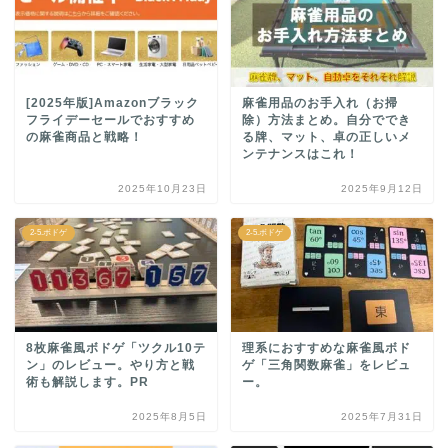
[2025年版]Amazonブラック
麻雀用品のお手入れ（お掃
フライデーセールでおすすめ
除）方法まとめ。自分ででき
の麻雀商品と戦略！
る牌、マット、卓の正しいメ
ンテナンスはこれ！
2025年10月23日
2025年9月12日
2-5.ボドゲ
2-5.ボドゲ
8枚麻雀風ボドゲ「ツクル10テ
理系におすすめな麻雀風ボド
ン」のレビュー。やり方と戦
ゲ「三角関数麻雀」をレビュ
術も解説します。PR
ー。
2025年8月5日
2025年7月31日