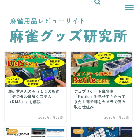
1-3.卓
1-1.牌
遊研堂さんのもう１つの新作
デュプリケート麻雀卓
「デジタル麻雀システム
「Retile」を見せてもらって
（DMS）」を解説
きた！電子牌をカメラで読み
取る仕組み
2026年7月27日
2026年7月22日
1-1.牌
1-1.牌