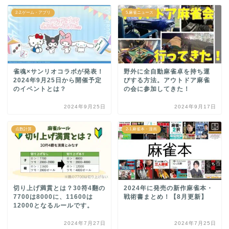
2-2.ゲーム・アプリ
5.麻雀ニュース
雀魂×サンリオコラボが発表！
野外に全自動麻雀卓を持ち運
2024年9月25日から開催予定
びする方法。アウトドア麻雀
のイベントとは？
の会に参加してきた！
2024年9月25日
2024年9月17日
点数計算
2-1.麻雀本・漫画
切り上げ満貫とは？30符4翻の
2024年に発売の新作麻雀本・
7700は8000に、11600は
戦術書まとめ！【8月更新】
12000となるルールです。
2024年7月27日
2024年7月25日