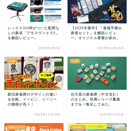
レックス3の枠がついた配牌な
【2025年新作】「雀魂手積み
しの新卓「アモスヴィエラ2」
麻雀セット」を解説レビュ
を解説レビュー。
ー。オリジナル要素が多め。
2026年3月7日
2025年12月15日
1-1.牌
1-1.牌
新旧麻雀牌のデザインの違い
任天堂の麻雀牌（中古含む）
を比較。イーピン、イーソー
のまとめ。役満シリーズ鳳凰
の模様が色々！
までを一覧化してみた。
2025年11月15日
2025年11月3日
5.麻雀ニュース
1.麻雀用品