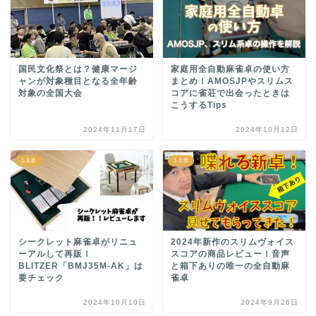
国民文化祭とは？健康マージ
家庭用全自動麻雀卓の使い方
ャンが対象種目となる全年齢
まとめ！AMOSJPやスリムス
対象の全国大会
コアに雀荘で出会ったときは
こうするTips
2024年11月17日
2024年10月12日
1-3.卓
1-3.卓
シークレット麻雀卓がリニュ
2024年新作のスリムヴォイス
ーアルして再販！
スコアの商品レビュー！音声
BLITZER「BMJ35M-AK」は
と箱下ありの唯一の全自動麻
要チェック
雀卓
2024年10月10日
2024年9月26日