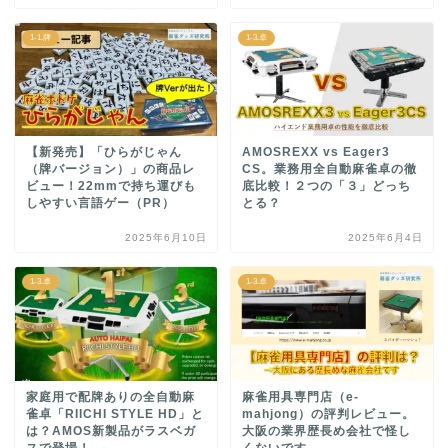
1-1.牌
1-3.卓
【新発売】「ひらがじゃん
AMOSREXX vs Eager3
（牌バージョン）」の商品レ
CS。業務用全自動麻雀卓の徹
ビュー！22mmで持ち運びも
底比較！２つの「３」どっち
しやすい言語ゲー（PR）
とる？
2025年6月10日
2025年6月4日
1-3.卓
1-3.卓
家庭用で配牌ありの全自動麻
麻雀用具専門店（e-
雀卓「RIICHI STYLE HD」と
mahjong）の評判レビュー。
は？AMOS新製品がラスベガ
大阪の業界歴長め会社で怪し