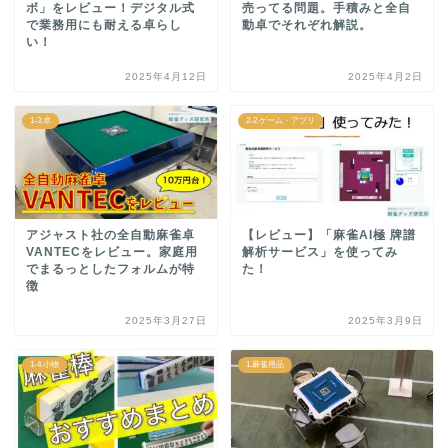
ボ」をレビュー！デジタル式
売ってる問題。手積みと全自
で業務用にも耐える卓らし
動卓でそれぞれ解説。
い！
2025年4月12日
2025年4月2日
1-3.卓
2-2.ゲーム・アプリ
アジャスト社の全自動麻雀卓
【レビュー】「麻雀AI極 牌譜
VANTECをレビュー。家庭用
解析サービス」を使ってみ
でまるっとしたフォルムが特
た！
徴
2025年3月27日
2025年3月9日
1-4.小物
1.麻雀用品