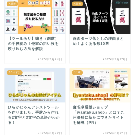
4.戦術
4.戦術
【ツールあり】鳴き（副露）
両面ターツ落としの理由まと
の手役読み！他家の狙い役を
め！よくある形10選
絞り込む方法を解説
2025年7月24日
2025年7月23日
2-5.ボドゲ
1-1.牌
ひらがじゃんアシストツール
麻雀卓通販ショップ
を作りました。手牌から作れ
「jyantaku.shop」とは？九
る2文字と3文字の単語がわか
州長崎に新たにできたサイト
る！
を解説（PR）
2025年6月22日
2025年6月21日