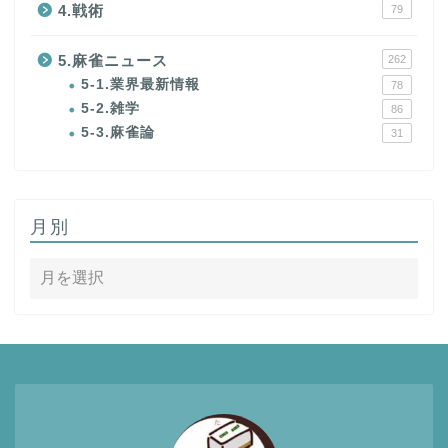
4.戦術
79
5.麻雀ニュース
262
5-1.業界最新情報
78
5-2.雑学
86
5-3.麻雀論
31
月別