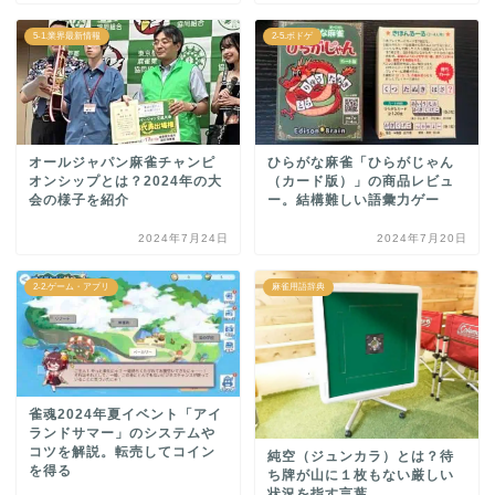
5-1.業界最新情報
2-5.ボドゲ
オールジャパン麻雀チャンピ
ひらがな麻雀「ひらがじゃん
オンシップとは？2024年の大
（カード版）」の商品レビュ
会の様子を紹介
ー。結構難しい語彙力ゲー
2024年7月24日
2024年7月20日
2-2.ゲーム・アプリ
麻雀用語辞典
雀魂2024年夏イベント「アイ
ランドサマー」のシステムや
コツを解説。転売してコイン
純空（ジュンカラ）とは？待
を得る
ち牌が山に１枚もない厳しい
状況を指す言葉