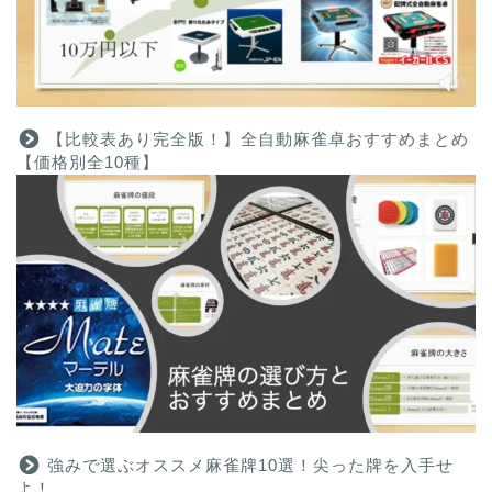
【比較表あり完全版！】全自動麻雀卓おすすめまとめ
【価格別全10種】
強みで選ぶオススメ麻雀牌10選！尖った牌を入手せ
よ！