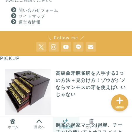
気軽にご相談ください。
問い合わせフォーム
サイトマップ
麻雀グッズ研究所のサイ
運営者情報
トマップ
＼ Follow me ／
問い合わせ
プロフィール
PICKUP
高級象牙麻雀牌を入手する3つ
おすすめ
の方法＋見分け方！ゾウがダメ
ならマンモスの牙を使えばいい
じゃない
MENU
麻雀の起家マーク(起親、チー
ホーム
目次へ
新着記事
カテゴリ