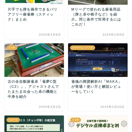
片手でも牌を操作できるバリ
Mリーグで使われる麻雀用品
アフリー麻雀棒（スティッ
（牌と卓や椅子など）を紹
ク）まとめ
介。同じ条件で対局するには
これだ！
2025年3月8日
2025年3月8日
1-3.卓
2-2.ゲーム・アプリ
古の全自動麻雀卓「雀夢C型
雀魂の牌譜解析AI「MAKA」
（CZ）」、アジャストさんで
が登場！使い方と解説レビュ
たまたま出会った卓の機能と
ーをしていく
中身を紹介
2025年3月2日
2025年2月26日
3.ルール
1-3.卓