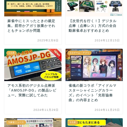
麻雀中にミスったときの裁定
【次世代を行く！】デジタル
集。罰符かアガリ放棄かそれ
点棒（点棒レス）方式の全自
ともチョンボか問題
動麻雀卓おすすめまとめ
2025年2月9日
2024年12月15日
1-3.卓
2-2.ゲーム・アプリ
アモス系初のデジタル点棒派
雀魂の新コラボ「アイドルマ
「AMOSJP-DG」の製品レビ
スターシャイニングカラー
ュー。実際に試してみた
ズ」のイベント「光彩協奏
曲」の内容まとめ
2024年11月29日
2024年11月25日
5.麻雀ニュース
1-3.卓