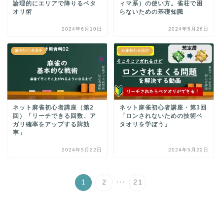
論理的にエリアで降りるベタ
ィマ系）の使い方。雀荘で困
オリ術
らないための基礎知識
2024年6月10日
2024年5月26日
麻雀初心者講座
麻雀初心者講座
ネット麻雀初心者講座（第2
ネット麻雀初心者講座・第3回
回）「リーチできる回数、ア
「ロンされないための技術ベ
ガリ確率をアップする牌効
タオリを学ぼう」
率」
2024年5月22日
2024年5月22日
...
1
2
21